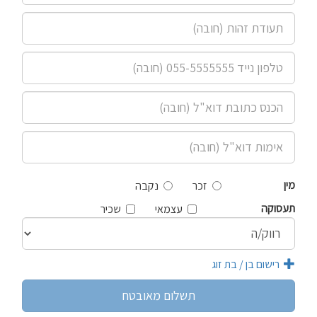
מין
זכר
נקבה
תעסוקה
עצמאי
שכיר
רישום בן / בת זוג